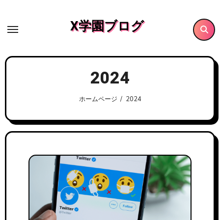
内
容
X学園ブログ
を
ス
キ
2024
ッ
プ
ホームページ
2024