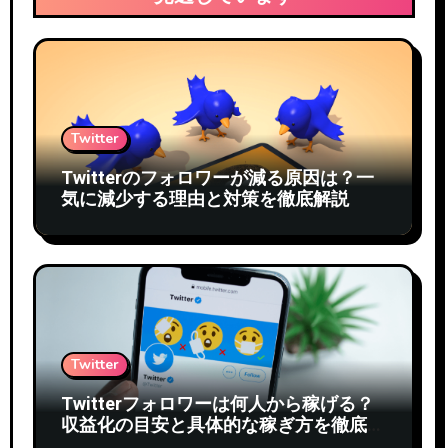
ジ
送
り
Twitter
Twitterのフォロワーが減る原因は？一
気に減少する理由と対策を徹底解説
Twitter
Twitterフォロワーは何人から稼げる？
収益化の目安と具体的な稼ぎ方を徹底解
説