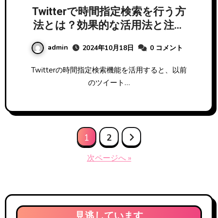
Twitterで時間指定検索を行う方
法とは？効果的な活用法と注意
点
admin
2024年10月18日
0 コメント
Twitterの時間指定検索機能を活用すると、以前
のツイート…
投
1
2
稿
次ページへ »
の
ペ
ー
見逃しています