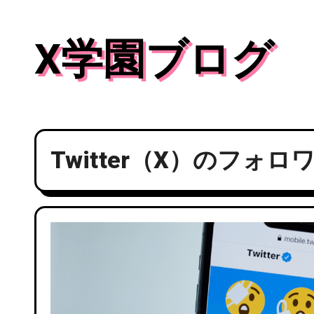
内
容
X学園ブログ
を
ス
キ
ッ
プ
Twitter（X）のフ