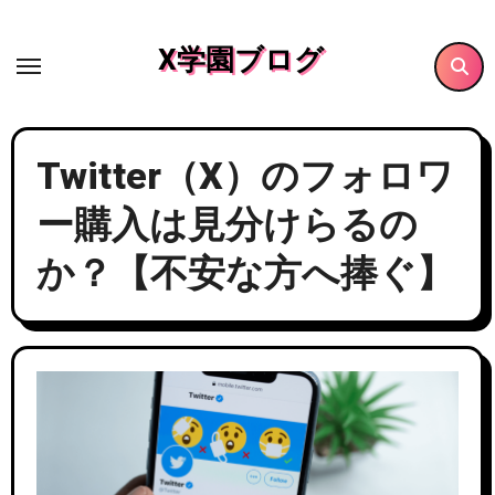
内
容
X学園ブログ
を
ス
キ
Twitter（X）のフォロワ
ッ
プ
ー購入は見分けらるの
か？【不安な方へ捧ぐ】