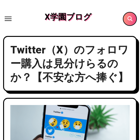
内
容
X学園ブログ
を
ス
キ
Twitter（X）のフォロワ
ッ
プ
ー購入は見分けらるの
か？【不安な方へ捧ぐ】