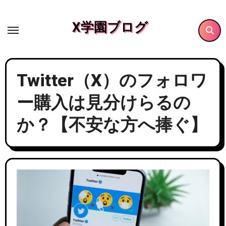
内
容
X学園ブログ
を
ス
キ
Twitter（X）のフォロワ
ッ
プ
ー購入は見分けらるの
か？【不安な方へ捧ぐ】