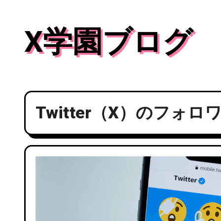
内
容
X学園ブログ
を
ス
キ
ッ
プ
Twitter（X）のフ