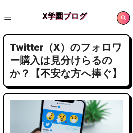
内
容
X学園ブログ
を
ス
キ
Twitter（X）のフォロワ
ッ
プ
ー購入は見分けらるの
か？【不安な方へ捧ぐ】