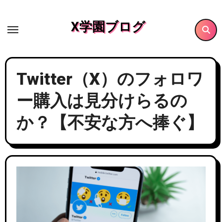
内
容
X学園ブログ
を
ス
キ
Twitter（X）のフォロワ
ッ
プ
ー購入は見分けらるの
か？【不安な方へ捧ぐ】