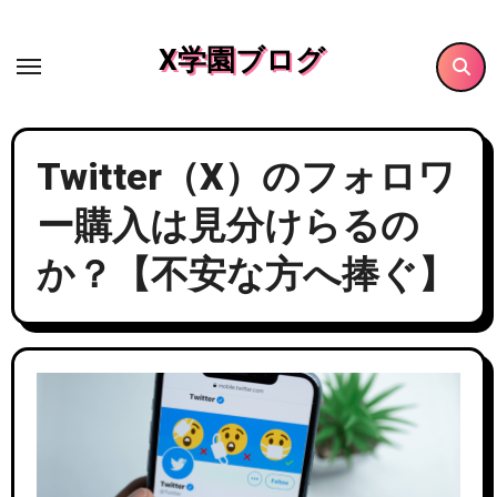
内
容
X学園ブログ
を
ス
キ
Twitter（X）のフォロワ
ッ
プ
ー購入は見分けらるの
か？【不安な方へ捧ぐ】