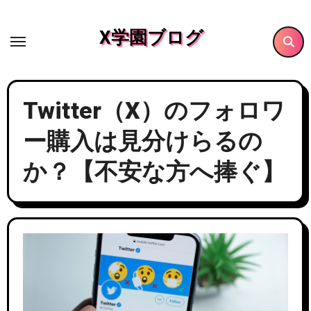
内
容
X学園ブログ
を
ス
キ
Twitter（X）のフォロワ
ッ
プ
ー購入は見分けらるの
か？【不安な方へ捧ぐ】